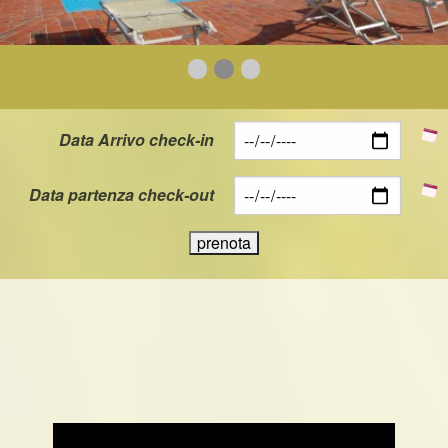
First slide details.
Second slide details.
Current Slide
Third slide details.
Data Arrivo check-in
Data partenza check-out