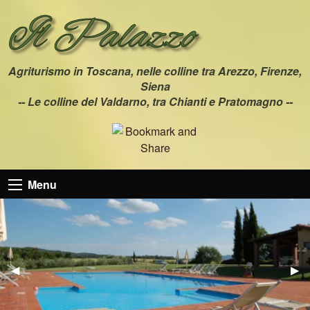
Agriturismo in Toscana, nelle colline tra Arezzo, Firenze,
Siena
-- Le colline del Valdarno, tra Chianti e Pratomagno --
Menu
Previous Slide
◀︎
Nex
▶︎